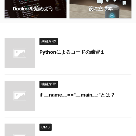
Dockerを始めよう！
役に立つ本
機械学習
Pythonによるコードの練習１
機械学習
if __name__=="__main__:"とは？
CMS