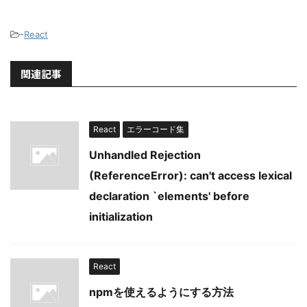
-
React
関連記事
React
エラーコード集
Unhandled Rejection
(ReferenceError): can't access lexical
declaration `elements' before
initialization
React
npmを使えるようにする方法